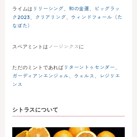
ライムは
リリーシング
、
和の金運
、
ビッグラッ
ク2023
、
クリアリング
、
ウィンドフォール（た
なぼた）
スペアミントは
ノージンクス
に
ただのミントであれば
リターントゥセンダー
、
ガーディアンエンジェル
、
ウェルス
、
レジリエ
ンス
シトラスについて