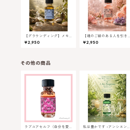
【グラウンディング】メモ
【魂のご縁のある人を引き
リーオイル - グラウンディ
つける】キンドレッドスピ
¥2,950
¥2,950
ング
リット（魂のご縁）
その他の商品
ラブユアセルフ（自分を愛
私は豊かです -アンシエント