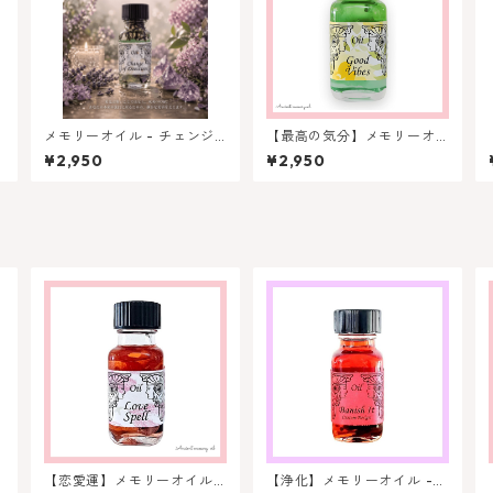
メモリーオイル - チェンジ
【最高の気分】メモリーオ
オブディレクション (方向転
イル - グッドバイブス（い
¥2,950
¥2,950
換)
いバイブス）
【恋愛運】メモリーオイル -
【浄化】メモリーオイル -