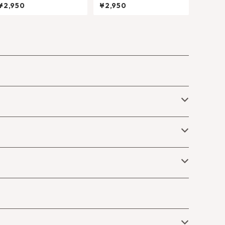
タントラ ★ロングセラー人
ル - プロテクション(お守り)
¥2,950
¥2,950
気商品
| ネガティヴなエネルギーを
防御・厄除