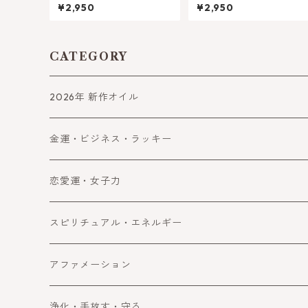
す）- アンシェントメモリー
メモリーオイル アファメ
¥2,950
¥2,950
オイル
ーションシリーズ
CATEGORY
2026年 新作オイル
金運・ビジネス・ラッキー
金運
恋愛運・女子力
ビジネス
恋愛運
スピリチュアル・エネルギー
ラッキー・望みを叶える
女子力アップ
スピリチュアル
アファメーション
成功
エネルギー
浄化・手放す・守る