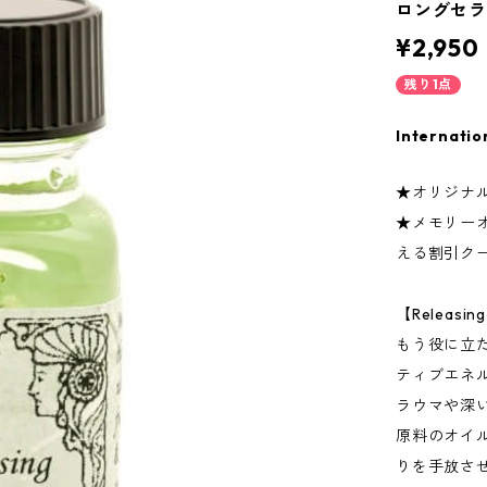
ロングセラ
¥2,950
残り1点
Internatio
★オリジナ
★メモリー
える割引ク
【Releas
もう役に立
ティブエネ
ラウマや深
原料のオイ
りを手放さ