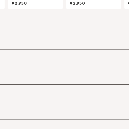
ラブスペル （愛の魔法）
バニッシュ・イット(悪霊祓
¥2,950
¥2,950
い)