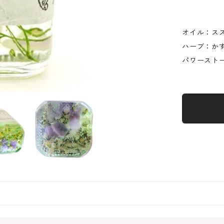
オイル：ス
ハーブ：か
パワースト