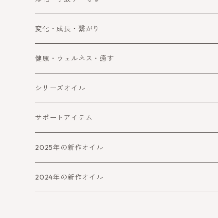
浄化
変化・成長・繋がり
手放す
自分を変える・変化
健康・ウェルネス・癒す
守る・ブロック
コミュニケーション
健康・ウェルネス
シリーズオイル
障害をよける・乗り越える
癒す
喜びと幸運
サポートアイテム
バランスとパワーアップ
2025年の新作オイル
人生より高めるシリーズ
2024年の新作オイル
アファメーション