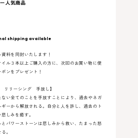
ー人気商品
nal shipping available
ル資料を同封いたします！
オイル３本以上ご購入の方に、次回のお買い物に使
ーポンをプレゼント！
ing リリーシング 手放し】
たない全てのことを手放すことにより、過去やネガ
ルギーから解放される。自分と人を許し、過去のト
い悲しみを癒す。
ルとパワーストーンは悲しみから救い、たまった怒
せる。