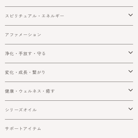
ビジネス
恋愛運
スピリチュアル・エネルギー
ラッキー・望みを叶える
女子力アップ
スピリチュアル
アファメーション
成功
エネルギー
浄化・手放す・守る
浄化
変化・成長・繋がり
手放す
自分を変える・変化
健康・ウェルネス・癒す
守る・ブロック
コミュニケーション
健康・ウェルネス
シリーズオイル
障害をよける・乗り越える
癒す
喜びと幸運
サポートアイテム