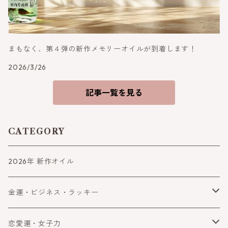
まもなく、第４弾の新作メモリーオイルが到着します！
2026/3/26
記事一覧を見る
CATEGORY
2026年 新作オイル
金運・ビジネス・ラッキー
金運
恋愛運・女子力