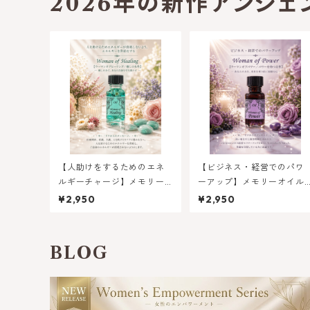
2026年の新作アンシェ
【人助けをするためのエネ
【ビジネス・経営でのパワ
ルギーチャージ】メモリー
ーアップ】メモリーオイル 
オイル - ウーマンオブヒー
ウーマン オブ パワー(パワ
¥2,950
¥2,950
リング（癒しの女性）
を持つ女性）
BLOG