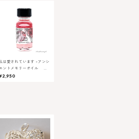
私は愛されています -アンシ
エントメモリーオイル ア
ファメーションシリーズ
¥2,950