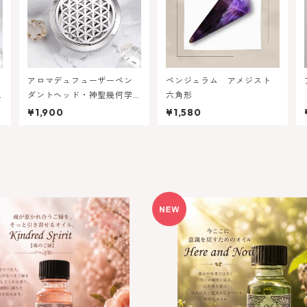
アロマデュフューザーペン
ペンジュラム アメジスト
ダントヘッド・神聖幾何学
六角形
の
フラワーオブライフ
¥1,900
¥1,580
ご縁のある人を引きつける】キ
【今ここに集中させる】メモ
ッドスピリット（魂のご縁）
ル - ヒアアン
¥2,950
¥2,950