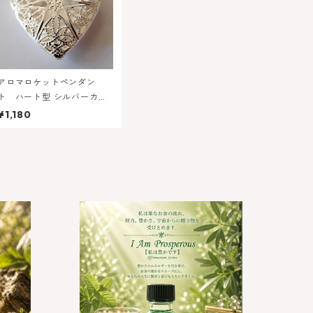
アロマロケットペンダン
ト ハート型 シルバーカラ
ー
¥1,180
リーオイ
私は豊かです -アンシエントメモリー
ドナウ 今ここに
オイル アファメーションシリーズ
¥2,950