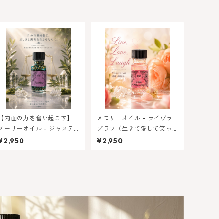
【内面の力を奮い起こす】
メモリーオイル - ライヴラ
メモリーオイル - ジャステ
ブラフ（生きて愛して笑っ
ィス 正義
て）★特別限定オイル
¥2,950
¥2,950