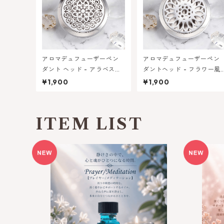
アロマデュフューザーペン
アロマデュフューザーペン
ダント ヘッド - アラベスク
ダントヘッド - フラワー風
風デザイン | メモリーオイル
デザイン | メモリーオイル
¥1,900
¥1,900
の香りを持ち運ぶ
香りを持ち運ぶ
ITEM LIST
メモリーオイル｜プレイヤー／メディ
【魂の
テーション
ンドレ
¥2,950