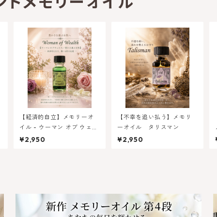
ントメモリーオイル
【経済的自立】メモリーオ
【不幸を追い払う】メモリ
-
イル - ウーマン オブ ウェル
ーオイル タリスマン
ー
ス（豊かさ選ぶ女性）
¥2,950
¥2,950