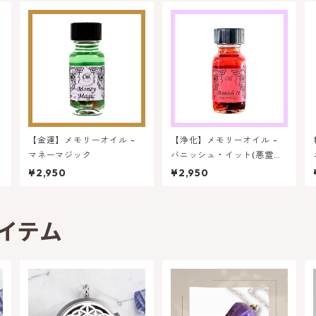
【金運】メモリーオイル -
【浄化】メモリーオイル -
マネーマジック
バニッシュ・イット(悪霊祓
い)
¥2,950
¥2,950
イテム