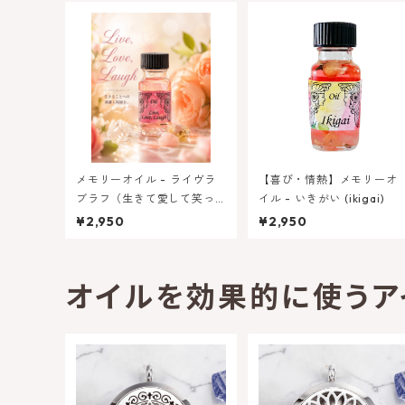
メモリーオイル - ライヴラ
【喜び・情熱】メモリーオ
ブラフ（生きて愛して笑っ
イル - いきがい (ikigai)
て）★特別限定オイル
¥2,950
¥2,950
オイルを効果的に使うア