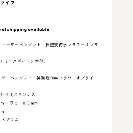
ブライフ
nal shipping available
フューザーペンダント・神聖幾何学フラワーオブラ
つとミニスポイト３本付）
ーザーペンダント 神聖幾何学フラワーオブライ
１６外科用ステンレス
m 厚さ 6.５mm
m
．５グラム