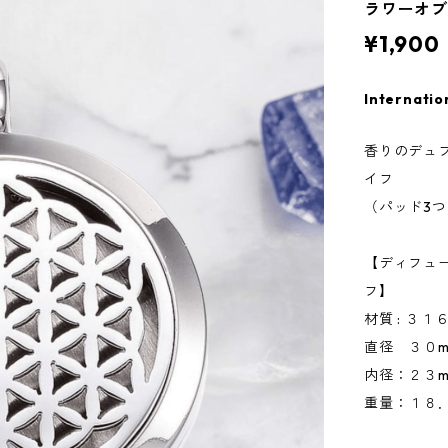
ラワーオ
¥1,900
Internatio
香りのデュ
イフ
（パッド3
【ディフュ
フ】
材質 : ３
直径 ３０m
内径：２３m
重量：１８