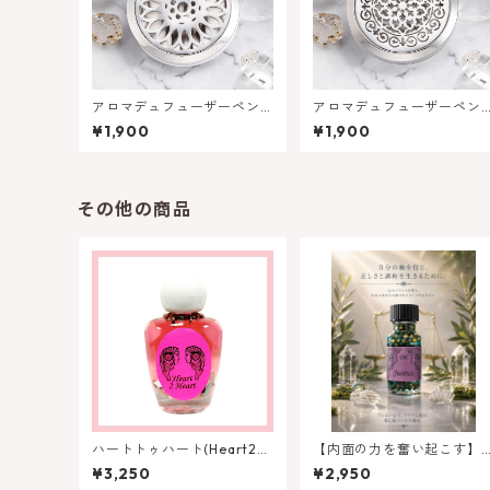
アロマデュフューザーペン
アロマデュフューザーペン
ダントヘッド - フラワー風
ダント ヘッド - アラベスク
¥1,900
¥1,900
デザイン | メモリーオイルの
風デザイン | メモリーオイ
香りを持ち運ぶ
の香りを持ち運ぶ
その他の商品
ハートトゥハート(Heart2H
【内面の力を奮い起こす】
eart) 心から心へ - アンシエ
メモリーオイル - ジャステ
¥3,250
¥2,950
ントメモリーオイル 心を繋
ィス 正義