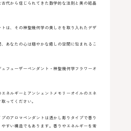
は古代から信じられてきた数学的な法則と美の結晶
ントは、その神聖幾何学の美しさを取り入れたデザ
間、あなたの心は穏やかな癒しの空間に包まれるこ
。
デュフューザーペンダント・神聖幾何学フラワーオ
、
のエネルギーとアンシェントメモリーオイルのエネ
け取ってください。
イプのアロマペンダントは透かし彫りタイプで香り
りやすい構造でもあります。香りやエネルギーを常