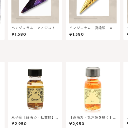
ペンジュラム アメジスト
ペンジュラム 真鍮製 コ
六角形
イル型
¥1,580
¥1,380
ル
双子座【好奇心・社交的】
【直感力・第六感を磨く】
自分の長所を引き出してく
風 エアー ☆4元素オイ
¥2,950
¥2,950
れる★1２星座オイル
ル