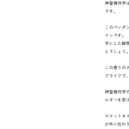
神聖幾何学
です。
このペンダ
インです。
手にした瞬
とでしょう
この香りの
ブライフで
神聖幾何学
ルギーを受
ロケットタ
が外に伝わ