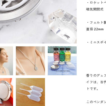
・ロケット
磁気開閉式
・フェルト
直径 22m
・ミニスポ
香りのデュ
イフは、古
トです。
このペンダ