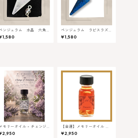
ペンジュラム 水晶 六角
ペンジュラム ラピスラズ
形・六面カット
リ 六角形・六面カット
¥1,580
¥1,580
メモリーオイル - チェンジ
【金運】メモリーオイル サ
オブディレクション (方向転
クセス ( 成功 ) ★ロングセラ
¥2,950
¥2,950
換)
ー大人気オイル