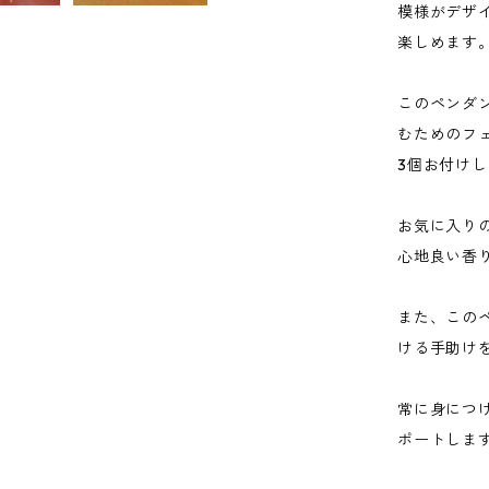
模様がデザ
楽しめます
このペンダ
むためのフ
3個お付け
お気に入り
心地良い香
また、この
ける手助け
常に身につ
ポートしま