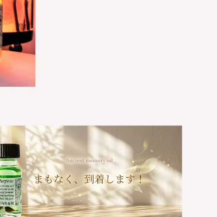
め)-アン
や環境の
う】★守