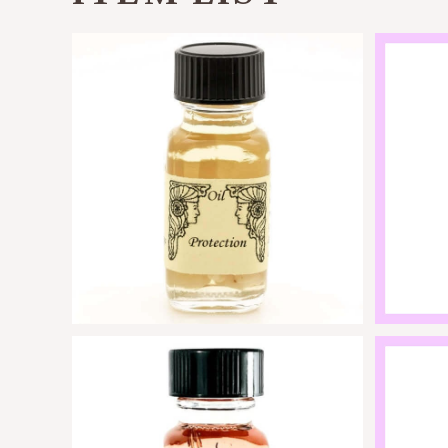
SOLD OUT
【浄化】
アンシェントメモリーオイル - プロテ
クション(お守り) | ネガティヴなエネ
ルギーを防御・厄除
¥2,950
SOLD OUT