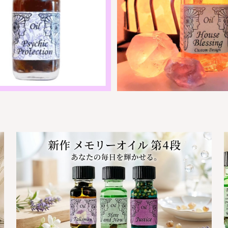
ントメモリーオイル - サイキ
ハウスブレッシング(家のお清
ロテクション(スピリチュアルバ
シェントメモリーオイル 【家
 | ネガティブエネルギーをはじ
¥2,950
マイナスエネルギーを取り祓
¥2,950
く
り救うシリーズ