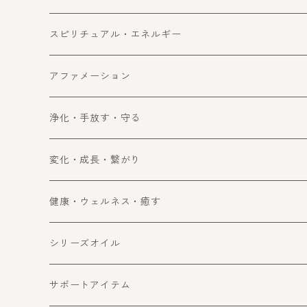
ビジネス
恋愛運
スピリチュアル・エネルギー
ラッキー・望みを叶える
女子力アップ
スピリチュアル
アファメーション
成功
エネルギー
浄化・手放す・守る
浄化
変化・成長・繋がり
手放す
自分を変える・変化
健康・ウェルネス・癒す
守る・ブロック
コミュニケーション
健康・ウェルネス
シリーズオイル
障害をよける・乗り越える
癒す
喜びと幸運
サポートアイテム