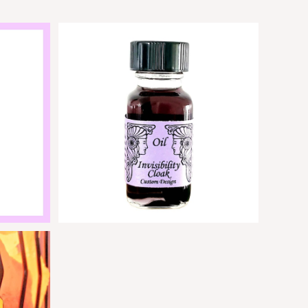
 跳ね
透明マント - アンシェントメモリーオ
) | マ
イル |他人があなたのエネルギーを察
返す
知できなくなる
¥2,950