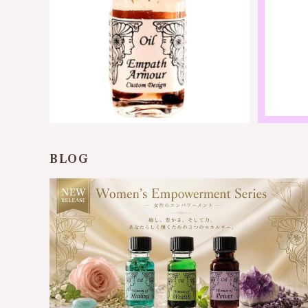
エンパスの防御服 -アンシェントメモ
アンシェ
リーオイル | 他人のエネルギーを阻止
ックプ
自分を守る
¥2,950
リア)
BLOG