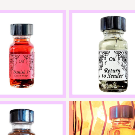
メモリーオイル - バニッシ
・アンシェントメモリーオイル -
ュ・イット(悪霊祓い)
返す(リターン・トゥ・センダー
¥2,950
イナスエネルギーを跳ね
¥2,950
SOLD OUT
SOLD OUT