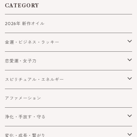
CATEGORY
2026年 新作オイル
金運・ビジネス・ラッキー
金運
恋愛運・女子力
ビジネス
恋愛運
スピリチュアル・エネルギー
ラッキー・望みを叶える
女子力アップ
スピリチュアル
アファメーション
成功
エネルギー
浄化・手放す・守る
浄化
変化・成長・繋がり