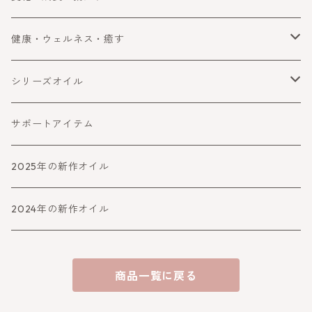
手放す
自分を変える・変化
健康・ウェルネス・癒す
守る・ブロック
コミュニケーション
健康・ウェルネス
シリーズオイル
障害をよける・乗り越える
癒す
喜びと幸運
サポートアイテム
バランスとパワーアップ
2025年の新作オイル
人生より高めるシリーズ
2024年の新作オイル
アファメーション
商品一覧に戻る
守り・救うシリーズ