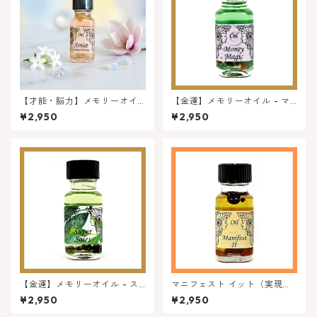
【才能・脳力】メモリーオイ
【金運】メモリーオイル - マ
ル - アーティスト ★ 特別限定
ネーマジック
¥2,950
¥2,950
オイル
【金運】メモリーオイル - ス
マニフェスト イット（実現す
ーパーセールス（最大級の売
る） -アンシエントメモリーオ
¥2,950
¥2,950
り上げ）
イル