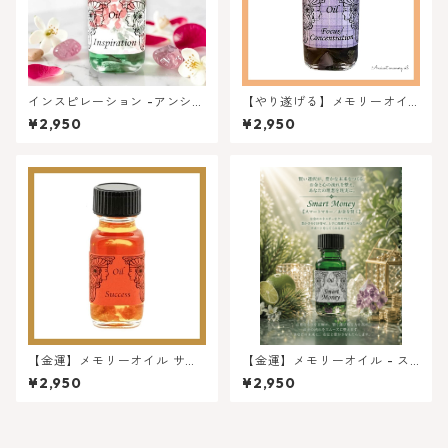
インスピレーション -アンシエ
【やり遂げる】メモリーオイ
ントメモリーオイル 人生よ
ル - フォーカス （集中力）
¥2,950
¥2,950
り高めるシリーズ
【金運】メモリーオイル サク
【金運】メモリーオイル - ス
セス ( 成功 ) ★ロングセラー
マートマネー(お金を賢く)
¥2,950
¥2,950
大人気オイル