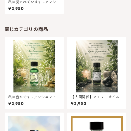
私は愛されています -アンシエ
ントメモリーオイル アファ
¥2,950
メーションシリーズ
同じカテゴリの商品
私は豊かです -アンシエントメ
【人間関係】メモリーオイル -
モリーオイル アファメーシ
平和な別離（クワイエットセ
¥2,950
¥2,950
ョンシリーズ
パレーション）