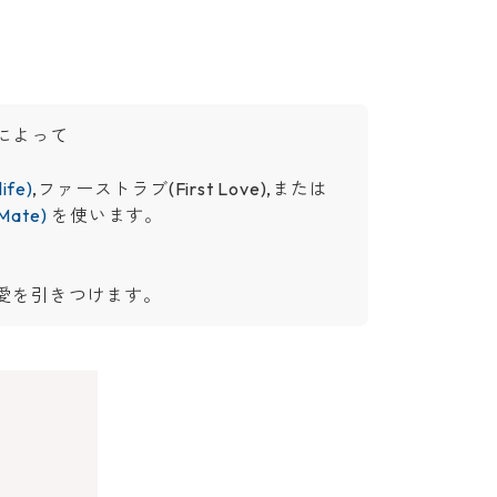
によって
fe)
,ファーストラブ(First Love),または
Mate)
を使います。
愛を引きつけます。