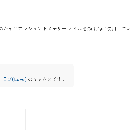
、
と
ラブ(Love)
のミックスです。