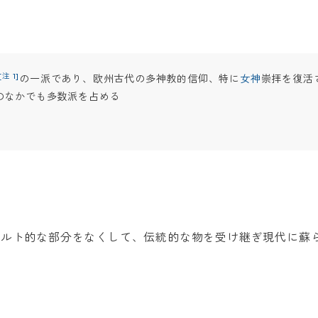
[注 1]
の一派であり、欧州古代の多神教的信仰、特に
女神
崇拝を復活
のなかでも多数派を占める
カルト的な部分をなくして、伝統的な物を受け継ぎ現代に蘇