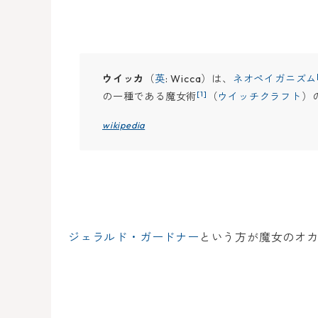
ウイッカ
（
英
: Wicca）は、
ネオペイガニズム
[1]
の一種である魔女術
（
ウイッチクラフト
）
wikipedia
ジェラルド・ガードナー
という方が魔女のオ