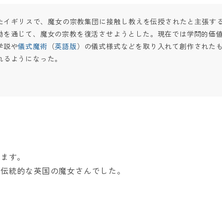
れたイギリスで、魔女の宗教集団に接触し教えを伝授されたと主張す
動を通じて、魔女の宗教を復活させようとした。現在では学問的価
学説や
儀式魔術
（
英語版
）の儀式様式などを取り入れて創作された
れるようになった。
います。
、伝統的な英国の魔女さんでした。