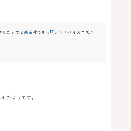
[3]
させたとする
新宗教
である
。ネオペイガニズム
らせたようです。