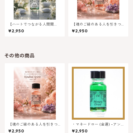
【ハートでつながる人間関
【魂のご縁のある人を引きつ
係】ソフトワーズ（やさしい
ける】キンドレッドスピリッ
¥2,950
¥2,950
言葉)
ト（魂のご縁）
その他の商品
【魂のご縁のある人を引きつ
・マネードロー (金運) -アンシ
ける】キンドレッドスピリッ
エントメモリーオイル | 金銭と
¥2,950
¥2,950