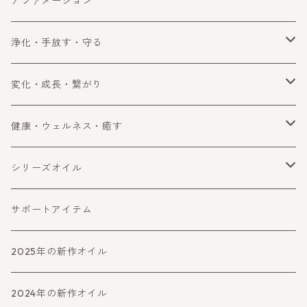
アファメーション
成功
エネルギー
浄化・手放す・守る
浄化
変化・成長・繋がり
手放す
自分を変える・変化
健康・ウェルネス・癒す
守る・ブロック
コミュニケーション
健康・ウェルネス
シリーズオイル
障害をよける・乗り越える
癒す
喜びと幸運
サポートアイテム
バランスとパワーアップ
2025年の新作オイル
人生より高めるシリーズ
2024年の新作オイル