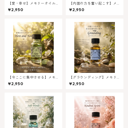
【愛・幸せ】メモリーオイル-
【内面の力を奮い起こす】メ
ラブリー （すてき）特別限定
モリーオイル - ジャスティス
¥2,950
¥2,950
オイル
正義
【今ここに集中させる】メモ
【グラウンディング】メモリ
リーオイル - ヒアアンドナウ
ーオイル - グラウンディング
¥2,950
¥2,950
今ここに