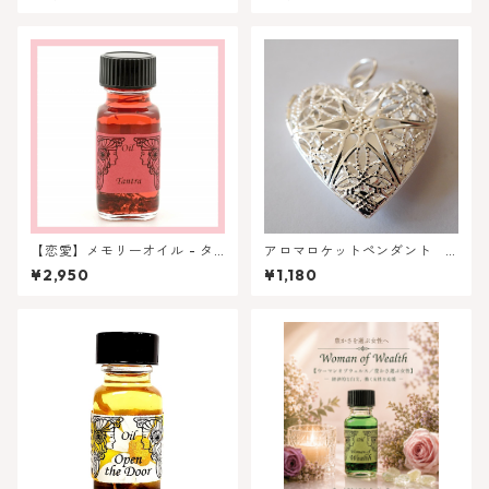
ト（魂のご縁）
繁栄をもたらす
【恋愛】メモリーオイル - タ
アロマロケットペンダント
ントラ ★ロングセラー人気商
ハート型 シルバーカラー
¥2,950
¥1,180
品