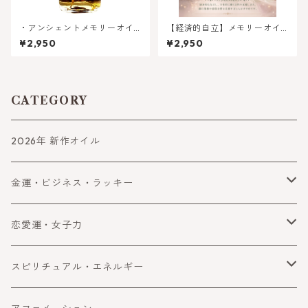
・アンシェントメモリーオイ
【経済的自立】メモリーオイ
ル - オープン・ザ・ドア（新
ル - ウーマン オブ ウェルス
¥2,950
¥2,950
しいドア）| 新しい隠れた能力
（豊かさ選ぶ女性）
を引き出す ★2022年新作オイ
ル
CATEGORY
2026年 新作オイル
金運・ビジネス・ラッキー
金運
恋愛運・女子力
ビジネス
恋愛運
スピリチュアル・エネルギー
ラッキー・望みを叶える
女子力アップ
スピリチュアル