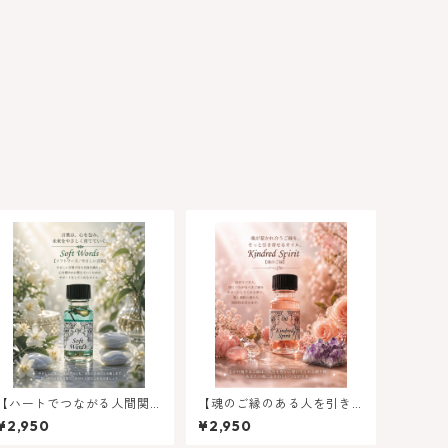
【ハートでつながる人間関
【魂のご縁のある人を引き
係】ソフトワーズ（やさし
つける】キンドレッドスピ
¥2,950
¥2,950
い言葉)
リット（魂のご縁）