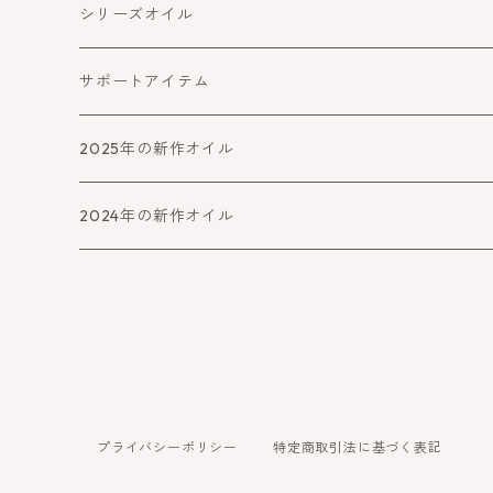
守る・ブロック
コミュニケーション
健康・ウェルネス
シリーズオイル
障害をよける・乗り越える
癒す
喜びと幸運
サポートアイテム
バランスとパワーアップ
2025年の新作オイル
人生より高めるシリーズ
2024年の新作オイル
アファメーション
守り・救うシリーズ
女神シリーズ
プライバシーポリシー
特定商取引法に基づく表記
夢の実現シリーズ