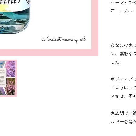
ハーブ : ラ
石 : ブル
あなたの家
に、素敵な
した。
ポジティブ
すようにし
スさせ、不
家族間で口
ルギーを湧