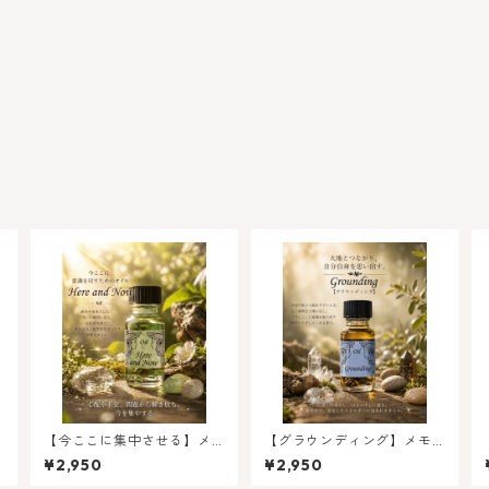
【今ここに集中させる】メ
【グラウンディング】メモ
モリーオイル - ヒアアンド
リーオイル - グラウンディ
¥2,950
¥2,950
ナウ 今ここに
ング