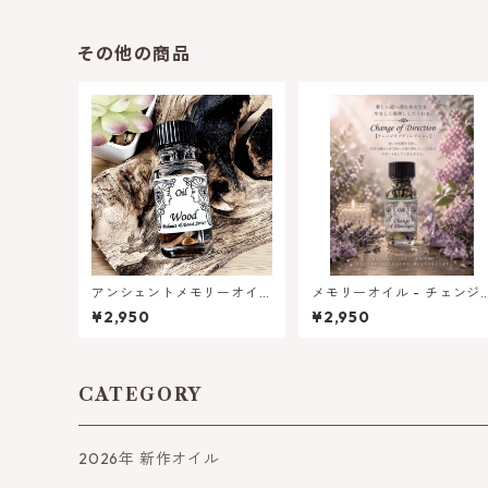
その他の商品
アンシェントメモリーオイ
メモリーオイル - チェンジ
ル -ウッド（木） バランス
オブディレクション (方向
¥2,950
¥2,950
とパワーアップシリーズ
換)
CATEGORY
2026年 新作オイル