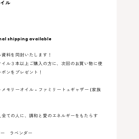
オイル
nal shipping available
ル資料を同封いたします！
オイル３本以上ご購入の方に、次回のお買い物に使
ーポンをプレゼント！
メモリーオイル - ファミリートュギャザー (家族
人全ての人に、調和と愛のエネルギーをもたらす
ヘザー ラベンダー