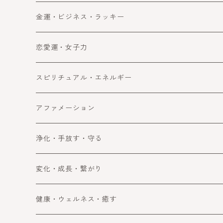
金運・ビジネス・ラッキー
金運
恋愛運・女子力
ビジネス
恋愛運
スピリチュアル・エネルギー
ラッキー・望みを叶える
女子力アップ
スピリチュアル
アファメーション
成功
エネルギー
浄化・手放す・守る
浄化
変化・成長・繋がり
手放す
自分を変える・変化
健康・ウェルネス・癒す