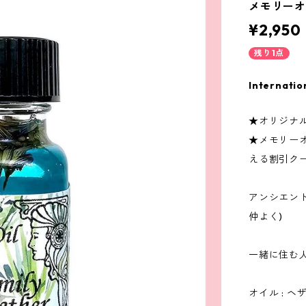
メモリー
¥2,950
残り1点
Internatio
★オリジナ
★メモリー
える割引ク
アンシエント
仲よく)
一緒に住む
オイル : 