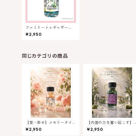
ファミリートゥギャザー
（家族仲よく）- アンシェン
¥2,950
トメモリーオイル
同じカテゴリの商品
【愛・幸せ】メモリーオイ
【内面の力を奮い起こす】
ル- ラブリー （すてき）特
メモリーオイル - ジャステ
¥2,950
¥2,950
別限定オイル
ィス 正義