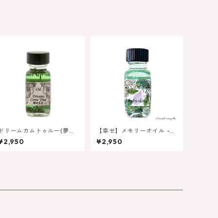
ドリームカムトゥルー(夢叶
【幸せ】メモリーオイル -
える) - アンシェントメモリ
リフレッシュ
¥2,950
¥2,950
ーオイル | チャンスを招き
入れる