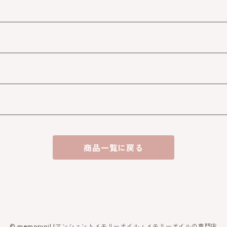
商品一覧に戻る
© memoryoil |アンシェントメモリーオイル・メモリーオイルの専門店