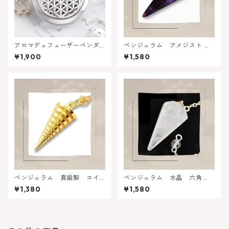
アロマデュフューザーペンダ
ペンジュラム アメジスト 六
ントヘッド・神聖幾何学フラ
角形
¥1,900
¥1,580
ワーオブライフ
ペンジュラム 真鍮製 コイ
ペンジュラム 水晶 六角
ル型
形・六面カット
¥1,380
¥1,580