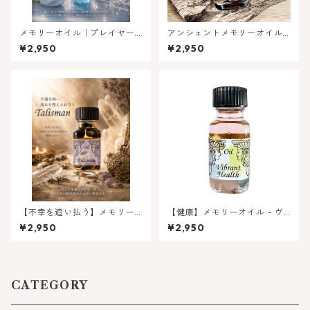
メモリーオイル｜プレイヤー
アンシェントメモリーオイル -
／メディテーション
ウッド（木） バランスとパ
¥2,950
¥2,950
ワーアップシリーズ
【不幸を追い払う】メモリー
【健康】メモリーオイル - ヴ
オイル タリスマン
ァイブラントヘルス（はじけ
¥2,950
¥2,950
る健康）
CATEGORY