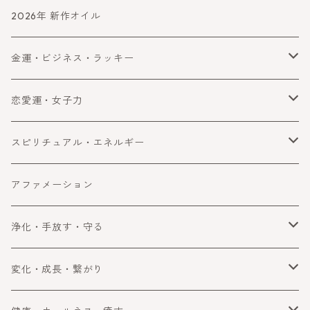
2026年 新作オイル
金運・ビジネス・ラッキー
金運
恋愛運・女子力
ビジネス
恋愛運
スピリチュアル・エネルギー
ラッキー・望みを叶える
女子力アップ
スピリチュアル
アファメーション
成功
エネルギー
浄化・手放す・守る
浄化
変化・成長・繋がり