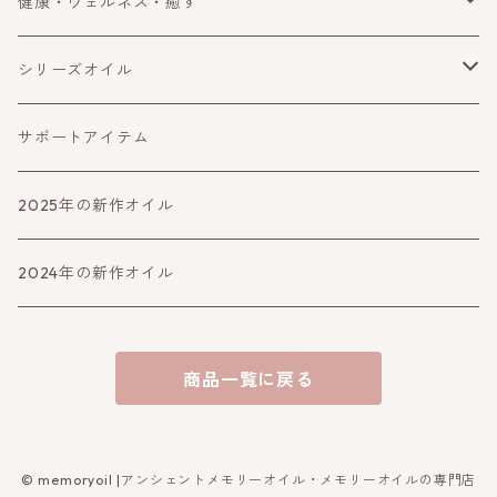
手放す
自分を変える・変化
健康・ウェルネス・癒す
守る・ブロック
コミュニケーション
健康・ウェルネス
シリーズオイル
障害をよける・乗り越える
癒す
喜びと幸運
サポートアイテム
バランスとパワーアップ
2025年の新作オイル
人生より高めるシリーズ
2024年の新作オイル
アファメーション
商品一覧に戻る
守り・救うシリーズ
女神シリーズ
© memoryoil |アンシェントメモリーオイル・メモリーオイルの専門店