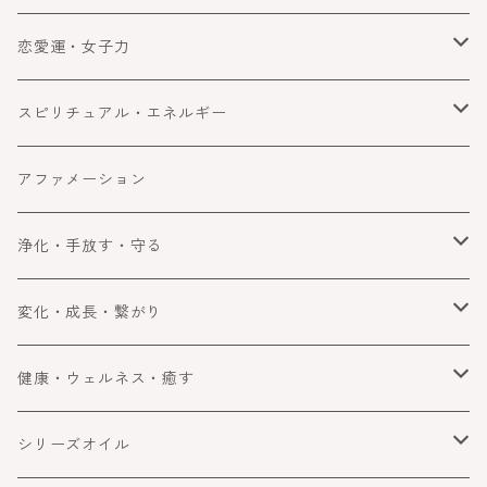
金運
恋愛運・女子力
ビジネス
恋愛運
スピリチュアル・エネルギー
ラッキー・望みを叶える
女子力アップ
スピリチュアル
アファメーション
成功
エネルギー
浄化・手放す・守る
浄化
変化・成長・繋がり
手放す
自分を変える・変化
健康・ウェルネス・癒す
守る・ブロック
コミュニケーション
健康・ウェルネス
シリーズオイル