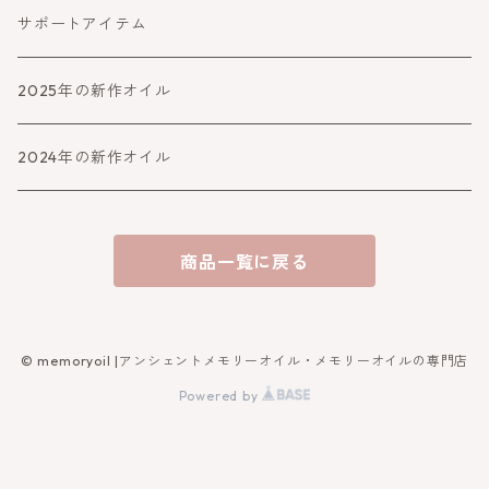
障害をよける・乗り越える
癒す
喜びと幸運
サポートアイテム
バランスとパワーアップ
2025年の新作オイル
人生より高めるシリーズ
2024年の新作オイル
アファメーション
商品一覧に戻る
守り・救うシリーズ
女神シリーズ
© memoryoil |アンシェントメモリーオイル・メモリーオイルの専門店
Powered by
夢の実現シリーズ
チャクラシリーズ