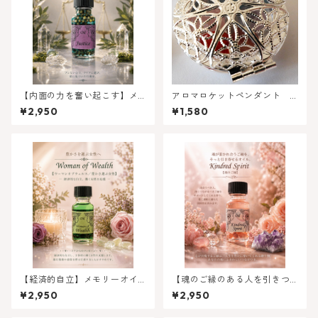
【内面の力を奮い起こす】メ
アロマロケットペンダント
モリーオイル - ジャスティス
６つのパワーストーンとチェ
¥2,950
¥1,580
正義
ーン付
【経済的自立】メモリーオイ
【魂のご縁のある人を引きつ
ル - ウーマン オブ ウェルス
ける】キンドレッドスピリッ
¥2,950
¥2,950
（豊かさ選ぶ女性）
ト（魂のご縁）