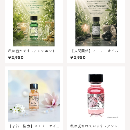
私は豊かです -アンシエントメ
【人間関係】メモリーオイル -
モリーオイル アファメーシ
平和な別離（クワイエットセ
¥2,950
¥2,950
ョンシリーズ
パレーション）
【才能・脳力】メモリーオイ
私は愛されています -アンシエ