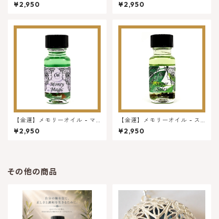
ル - アーティスト ★ 特別限定
ントメモリーオイル アファ
¥2,950
¥2,950
オイル
メーションシリーズ
【金運】メモリーオイル - マ
【金運】メモリーオイル - ス
ネーマジック
ーパーセールス（最大級の売
¥2,950
¥2,950
り上げ）
その他の商品