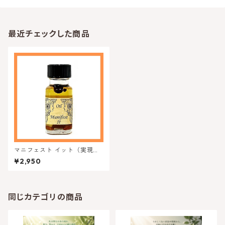
最近チェックした商品
マニフェスト イット（実現す
る） -アンシエントメモリーオ
¥2,950
イル
同じカテゴリの商品