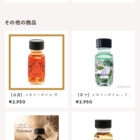
その他の商品
【金運】メモリーオイル サク
【幸せ】メモリーオイル - リ
セス ( 成功 ) ★ロングセラー
フレッシュ
¥2,950
¥2,950
大人気オイル