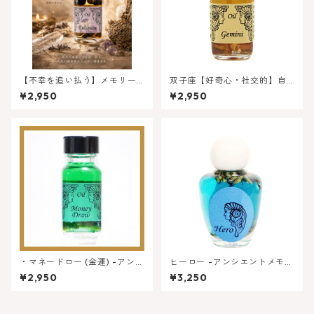
【不幸を追い払う】メモリー
双子座【好奇心・社交的】自
オイル タリスマン
分の長所を引き出してくれる
¥2,950
¥2,950
★1２星座オイル
・マネードロー (金運) -アンシ
ヒーロー -アンシエントメモリ
エントメモリーオイル | 金銭と
ーオイル もっと成功する人
¥2,950
¥3,250
繁栄をもたらす
生！ヒーローになる ★リミ
テッドエディション （限定版
特別オイル）