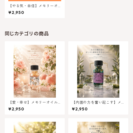
【やる気・自信】メモリーオ
イルキャンドゥ( 私はやる
¥2,950
ぞ！)
同じカテゴリの商品
【愛・幸せ】メモリーオイル-
【内面の力を奮い起こす】メ
ラブリー （すてき）特別限定
モリーオイル - ジャスティス
¥2,950
¥2,950
オイル
正義