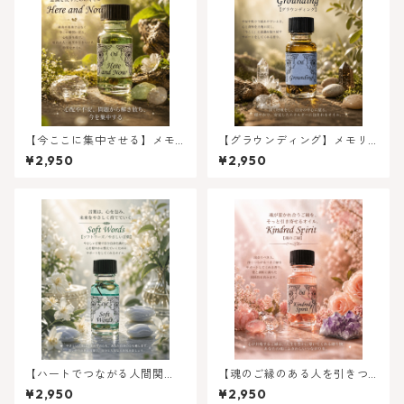
【今ここに集中させる】メモ
【グラウンディング】メモリ
リーオイル - ヒアアンドナウ
ーオイル - グラウンディング
¥2,950
¥2,950
今ここに
【ハートでつながる人間関
【魂のご縁のある人を引きつ
係】ソフトワーズ（やさしい
ける】キンドレッドスピリッ
¥2,950
¥2,950
言葉)
ト（魂のご縁）