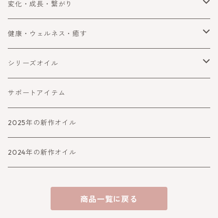
浄化
変化・成長・繋がり
手放す
自分を変える・変化
健康・ウェルネス・癒す
守る・ブロック
コミュニケーション
健康・ウェルネス
シリーズオイル
障害をよける・乗り越える
癒す
喜びと幸運
サポートアイテム
バランスとパワーアップ
2025年の新作オイル
人生より高めるシリーズ
2024年の新作オイル
アファメーション
商品一覧に戻る
守り・救うシリーズ