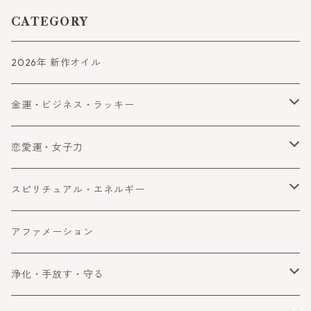
CATEGORY
2026年 新作オイル
金運・ビジネス・ラッキー
金運
恋愛運・女子力
ビジネス
恋愛運
スピリチュアル・エネルギー
ラッキー・望みを叶える
女子力アップ
スピリチュアル
アファメーション
成功
エネルギー
浄化・手放す・守る