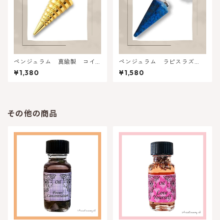
ペンジュラム 真鍮製 コイ
ペンジュラム ラピスラズ
ル型
リ 六角形・六面カット
¥1,380
¥1,580
その他の商品