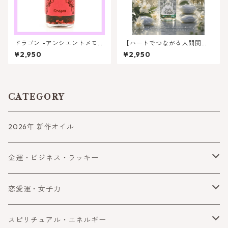
ドラゴン -アンシエントメモリ
【ハートでつながる人間関
ーオイル | よりパワーとエネル
係】ソフトワーズ（やさしい
¥2,950
¥2,950
ギーを加える
言葉)
CATEGORY
2026年 新作オイル
金運・ビジネス・ラッキー
金運
恋愛運・女子力
ビジネス
恋愛運
スピリチュアル・エネルギー