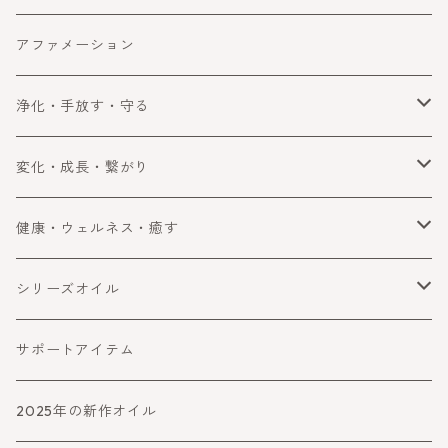
ラッキー・望みを叶える
女子力アップ
スピリチュアル
アファメーション
成功
エネルギー
浄化・手放す・守る
浄化
変化・成長・繋がり
手放す
自分を変える・変化
健康・ウェルネス・癒す
守る・ブロック
コミュニケーション
健康・ウェルネス
シリーズオイル
障害をよける・乗り越える
癒す
喜びと幸運
サポートアイテム
バランスとパワーアップ
2025年の新作オイル