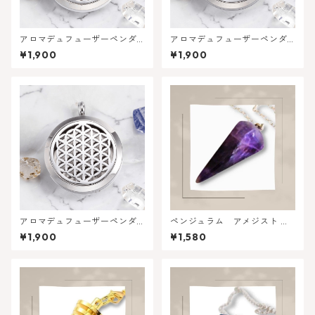
アロマデュフューザーペンダ
アロマデュフューザーペンダ
ントヘッド - フラワー風デザ
ント ヘッド - アラベスク風デ
¥1,900
¥1,900
イン | メモリーオイルの香りを
ザイン | メモリーオイルの香り
持ち運ぶ
を持ち運ぶ
アロマデュフューザーペンダ
ペンジュラム アメジスト 六
ントヘッド・神聖幾何学フラ
角形
¥1,900
¥1,580
ワーオブライフ