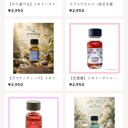
【やり遂げる】メモリーオイ
ラブユアセルフ（自分を愛
ル - フォーカス （集中力）
す）- アンシェントメモリーオ
¥2,950
¥2,950
イル
【グラウンディング】メモリ
【恋愛運】メモリーオイル -
ーオイル - グラウンディング
ラブスペル （愛の魔法）
¥2,950
¥2,950