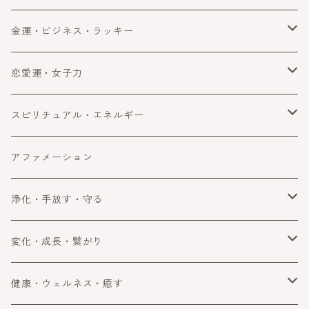
金運・ビジネス・ラッキー
金運
恋愛運・女子力
ビジネス
恋愛運
スピリチュアル・エネルギー
ラッキー・望みを叶える
女子力アップ
スピリチュアル
アファメーション
成功
エネルギー
浄化・手放す・守る
浄化
変化・成長・繋がり
手放す
自分を変える・変化
健康・ウェルネス・癒す