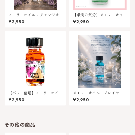
メモリーオイル - チェンジオ
【最高の気分】メモリーオイ
ブディレクション (方向転換)
ル - グッドバイブス（いいバ
¥2,950
¥2,950
イブス）
【パワー倍増】メモリーオイ
メモリーオイル｜プレイヤー
ル - パワーブースト
／メディテーション
¥2,950
¥2,950
その他の商品