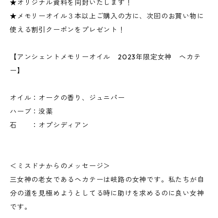
★オリジナル資料を同封いたします！
★メモリーオイル３本以上ご購入の方に、次回のお買い物に
使える割引クーポンをプレゼント！
【アンシェントメモリーオイル 2023年限定女神 ヘカテ
ー】
オイル：オークの香り、ジュニパー
ハーブ：没薬
石 ：オプシディアン
＜ミスドナからのメッセージ＞
三女神の老女であるヘカテーは岐路の女神です。私たちが自
分の道を見極めようとしてる時に助けを求めるのに良い女神
です。