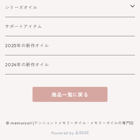
守る・ブロック
コミュニケーション
健康・ウェルネス
シリーズオイル
障害をよける・乗り越える
癒す
喜びと幸運
サポートアイテム
バランスとパワーアップ
2025年の新作オイル
人生より高めるシリーズ
2024年の新作オイル
アファメーション
商品一覧に戻る
守り・救うシリーズ
女神シリーズ
© memoryoil |アンシェントメモリーオイル・メモリーオイルの専門店
Powered by