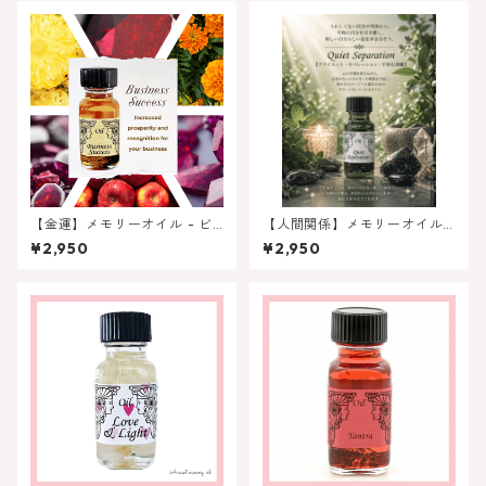
【金運】メモリーオイル - ビ
【人間関係】メモリーオイル -
ジネスサクセス (ビジネスの成
平和な別離（クワイエットセ
¥2,950
¥2,950
功)
パレーション）