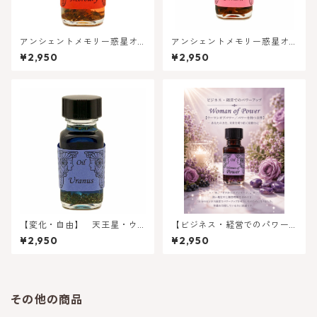
アンシェントメモリー惑星オ
アンシェントメモリー惑星オ
イル 水星・マーキュリー
イル 土星・サターン【知
¥2,950
¥2,950
【創作力・コミュニケーショ
識・鍛錬】
ン】
【変化・自由】 天王星・ウ
【ビジネス・経営でのパワー
ラヌス 惑星オイル ★水瓶座
アップ】メモリーオイル - ウ
¥2,950
¥2,950
の守護星
ーマン オブ パワー(パワーを
持つ女性）
その他の商品