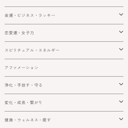
金運・ビジネス・ラッキー
金運
恋愛運・女子力
ビジネス
恋愛運
スピリチュアル・エネルギー
ラッキー・望みを叶える
女子力アップ
スピリチュアル
アファメーション
成功
エネルギー
浄化・手放す・守る
浄化
変化・成長・繋がり
手放す
自分を変える・変化
健康・ウェルネス・癒す