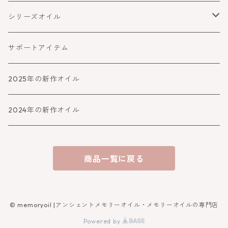
守る・ブロック
コミュニケーション
健康・ウェルネス
シリーズオイル
障害をよける・乗り越える
癒す
喜びと幸運
サポートアイテム
バランスとパワーアップ
2025年の新作オイル
人生より高めるシリーズ
2024年の新作オイル
アファメーション
商品一覧に戻る
守り・救うシリーズ
女神シリーズ
© memoryoil |アンシェントメモリーオイル・メモリーオイルの専門店
Powered by