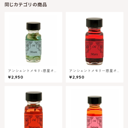
同じカテゴリの商品
アンシェントメモリ-惑星オイ
アンシェントメモリー惑星オ
ル - 月 (ムーン) | インスピレ
イル - 火星・マーズ【行動・
¥2,950
¥2,950
ーション・直感 ★蟹座の守護
情熱】
星