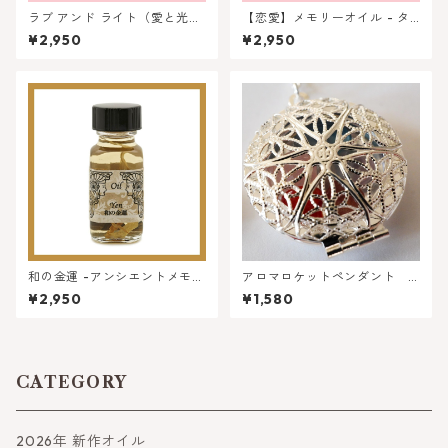
ラブ アンド ライト（愛と光）
【恋愛】メモリーオイル - タ
- アンシェントメモリーオイル
ントラ ★ロングセラー人気商
¥2,950
¥2,950
品
和の金運 -アンシエントメモリ
アロマロケットペンダント
ーオイル | 潤沢した富とお金 |
６つのパワーストーンとチェ
¥2,950
¥1,580
ロングセラー大人気商品
ーン付
CATEGORY
2026年 新作オイル